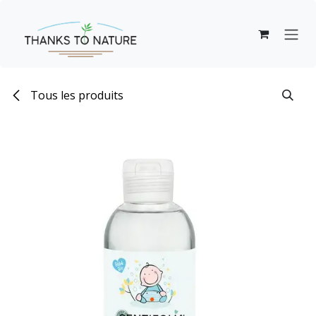
Se rendre au contenu
Tous les produits