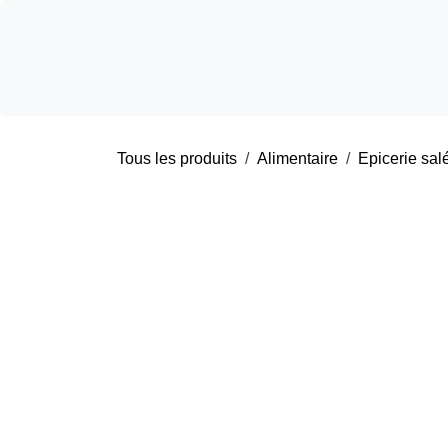
Se rendre au contenu
Accue
Tous les produits
Alimentaire
Epicerie 