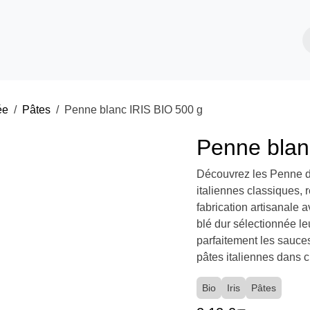
il
Boutique
Le Blog
salée
Pâtes
Penne blanc IRIS BIO 500 g
Penne blan
Découvrez les Penne d
italiennes classiques
Leur fabrication artis
semoule de blé dur sé
rugueuse qui retient 
l'authenticité et la q
bouchée.
Bio
Iris
Pâtes