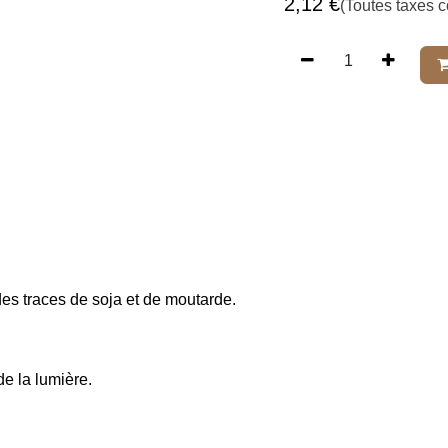
2,12
€
(Toutes taxes
​